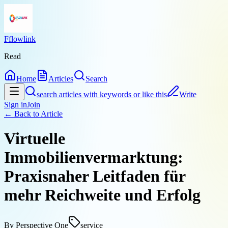
Fflowlink
Read
Home
Articles
Search
search articles with keywords or like this
Write
Sign in
Join
← Back to
Article
Virtuelle
Immobilienvermarktung:
Praxisnaher Leitfaden für
mehr Reichweite und Erfolg
By
Perspective One
service