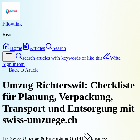
Fflowlink
Read
Home
Articles
Search
search articles with keywords or like this
Write
Sign in
Join
← Back to
Article
Umzug Richterswil: Checkliste
für Planung, Verpackung,
Transport und Entsorgung mit
swiss-umzuege.ch
By
Swiss Umzüge & Entsorgung GmbH
business