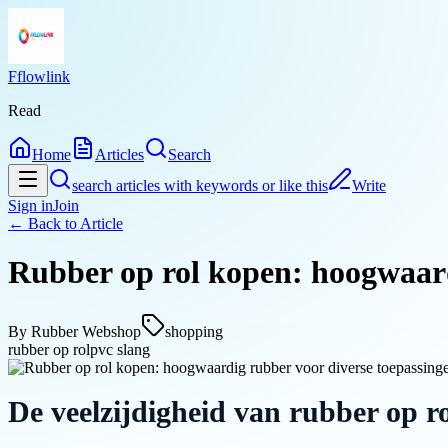
Fflowlink
Read
Home
Articles
Search
search articles with keywords or like this
Write
Sign in
Join
← Back to
Article
Rubber op rol kopen: hoogwaard
By
Rubber Webshop
shopping
rubber op rol
pvc slang
De veelzijdigheid van rubber op r