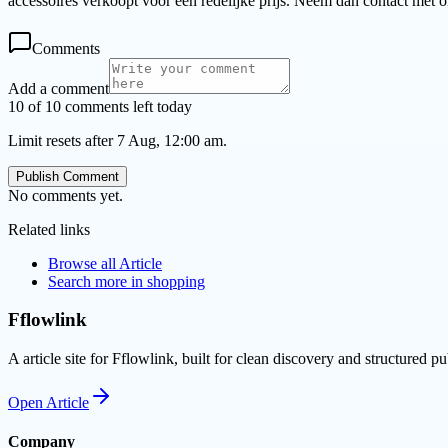
accessoires verkoopt voor een redelijke prijs. Neem dan contact met
Comments
Add a comment
10 of 10 comments left today
Limit resets after 7 Aug, 12:00 am.
Publish Comment
No comments yet.
Related links
Browse all
Article
Search more in
shopping
Fflowlink
A article site for Fflowlink, built for clean discovery and structured pu
Open
Article
Company