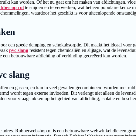
ruikt kan worden. Of het nu gaat om het maken van afdichtingen, vloerbed
ubber op rol
te snijden en te verwerken, wat het een populaire keuze ma
rschommelingen, waardoor het geschikt is voor uiteenlopende omstandi
aken
 voor een goede demping en schokabsorptie. Dit maakt het ideaal voor ge
 vaak
pvc slang
resistent tegen chemicaliën en slijtage, wat de levensdu
e een betrouwbare afdichting of verbinding gecreëerd kan worden.
vc slang
ffen en gassen, en kan in veel gevallen gecombineerd worden met rubber 
d wordt tegen externe invloeden. Dit verlengt niet alleen de levensduur
en voor vraagstukken op het gebied van afdichting, isolatie en besche
iste adres. Rubberwebshop.nl is een betrouwbare webwinkel die een groo