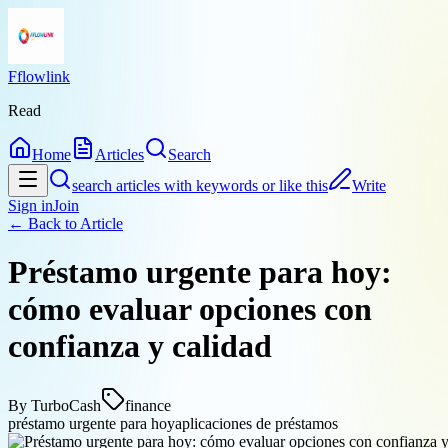
Fflowlink
Read
Home
Articles
Search
search articles with keywords or like this
Write
Sign in
Join
← Back to
Article
Préstamo urgente para hoy:
cómo evaluar opciones con
confianza y calidad
By
TurboCash
finance
préstamo urgente para hoy
aplicaciones de préstamos