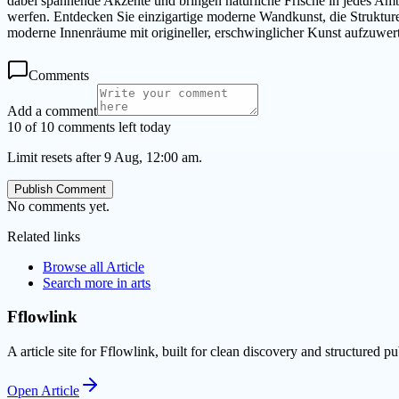
dabei spannende Akzente und bringen natürliche Frische in jedes Amb
werfen. Entdecken Sie einzigartige moderne Wandkunst, die Strukture
moderne Innenräume mit origineller, erschwinglicher Kunst aufzuwer
Comments
Add a comment
10 of 10 comments left today
Limit resets after 9 Aug, 12:00 am.
Publish Comment
No comments yet.
Related links
Browse all
Article
Search more in
arts
Fflowlink
A article site for Fflowlink, built for clean discovery and structured pu
Open
Article