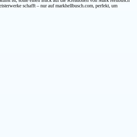
unst ist, sollte einen Blick auf die Kreationen von Mark Hellbusch
isterwerke schafft – nur auf markhellbusch.com, perfekt, um