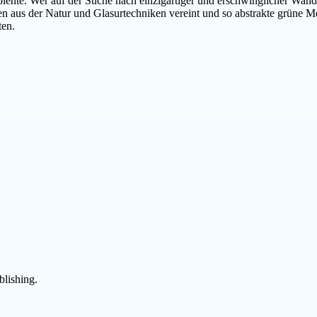
iente. Wer auf der Suche nach einzigartiger und erschwinglicher Wandk
n aus der Natur und Glasurtechniken vereint und so abstrakte grüne Me
ten.
blishing.