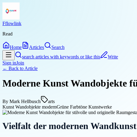
Fflowlink
Read
Home
Articles
Search
search articles with keywords or like this
Write
Sign in
Join
← Back to
Article
Moderne Kunst Wandobjekte für 
By
Mark Hellbusch
arts
Kunst Wandobjekte modern
Grüne Farbtöne Kunstwerke
Vielfalt der modernen Wandkunst