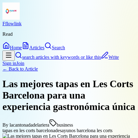
Fflowlink
Read
Home
Articles
Search
search articles with keywords or like this
Write
Sign in
Join
← Back to
Article
Las mejores tapas en Les Corts
Barcelona para una
experiencia gastronómica única
By
lacantonadadelariera
business
tapas en les corts barcelona
desayunos barcelona les corts