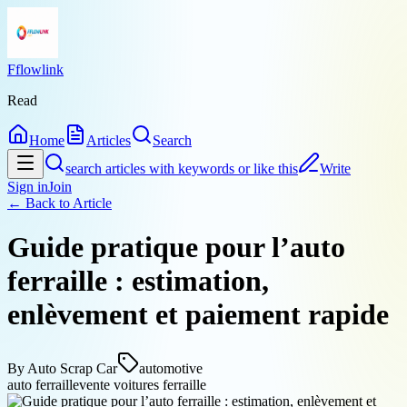
Fflowlink
Read
Home
Articles
Search
search articles with keywords or like this
Write
Sign in
Join
← Back to
Article
Guide pratique pour l’auto
ferraille : estimation,
enlèvement et paiement rapide
By
Auto Scrap Car
automotive
auto ferraille
vente voitures ferraille