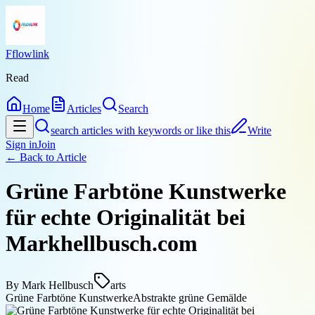
Fflowlink
Read
Home
Articles
Search
search articles with keywords or like this
Write
Sign in
Join
← Back to
Article
Grüne Farbtöne Kunstwerke
für echte Originalität bei
Markhellbusch.com
By
Mark Hellbusch
arts
Grüne Farbtöne Kunstwerke
Abstrakte grüne Gemälde