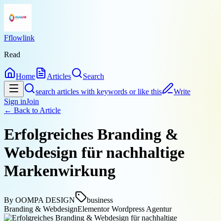
Fflowlink
Read
Home
Articles
Search
search articles with keywords or like this
Write
Sign in
Join
← Back to
Article
Erfolgreiches Branding &
Webdesign für nachhaltige
Markenwirkung
By
OOMPA DESIGN
business
Branding & Webdesign
Elementor Wordpress Agentur