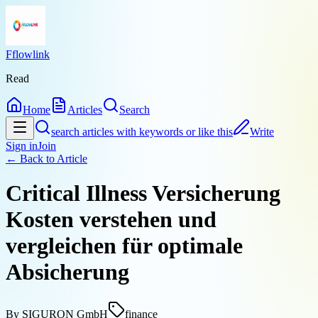
Fflowlink
Read
Home
Articles
Search
search articles with keywords or like this
Write
Sign in
Join
← Back to
Article
Critical Illness Versicherung
Kosten verstehen und
vergleichen für optimale
Absicherung
By
SIGURON GmbH
finance