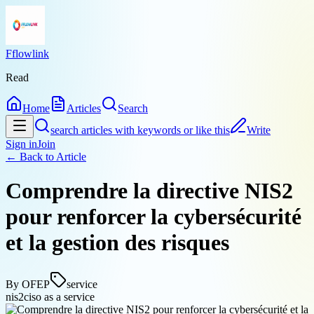
Fflowlink
Read
Home
Articles
Search
search articles with keywords or like this
Write
Sign in
Join
← Back to
Article
Comprendre la directive NIS2
pour renforcer la cybersécurité
et la gestion des risques
By
OFEP
service
nis2
ciso as a service